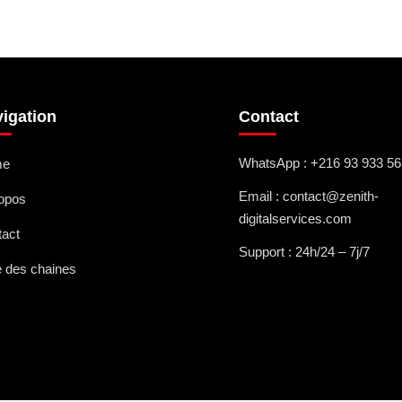
igation
Contact
WhatsApp : +216 93 933 56
me
Email : contact@zenith-
ropos
digitalservices.com
tact
Support : 24h/24 – 7j/7
e des chaines