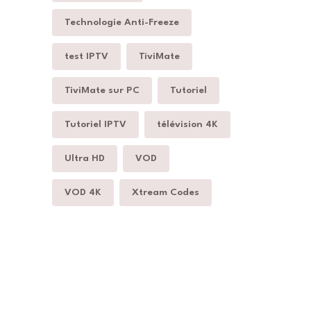
Technologie Anti-Freeze
test IPTV
TiviMate
TiviMate sur PC
Tutoriel
Tutoriel IPTV
télévision 4K
Ultra HD
VOD
VOD 4K
Xtream Codes