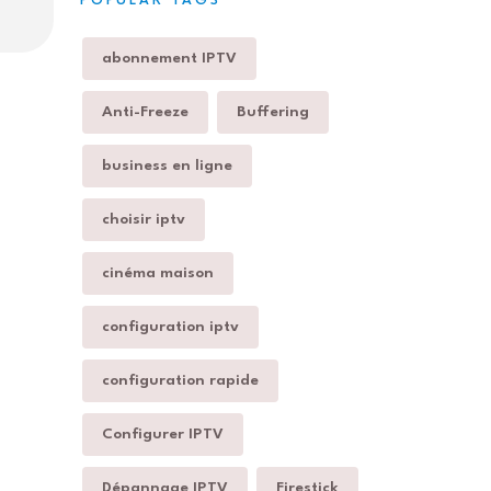
POPULAR TAGS
abonnement IPTV
Anti-Freeze
Buffering
business en ligne
choisir iptv
cinéma maison
configuration iptv
configuration rapide
Configurer IPTV
Dépannage IPTV
Firestick