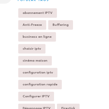
POPULAR TAGS
abonnement IPTV
Anti-Freeze
Buffering
business en ligne
choisir iptv
cinéma maison
configuration iptv
configuration rapide
Configurer IPTV
Dépannage IPTV
Firestick