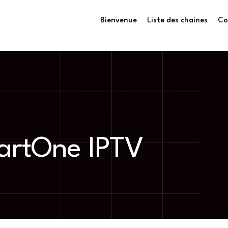
Bienvenue
Liste des chaines
Co
artOne IPTV