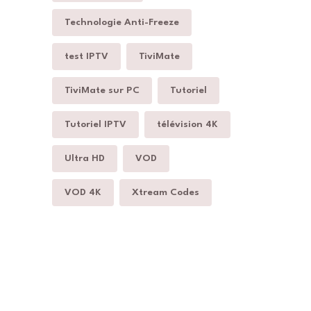
Technologie Anti-Freeze
test IPTV
TiviMate
TiviMate sur PC
Tutoriel
Tutoriel IPTV
télévision 4K
Ultra HD
VOD
VOD 4K
Xtream Codes