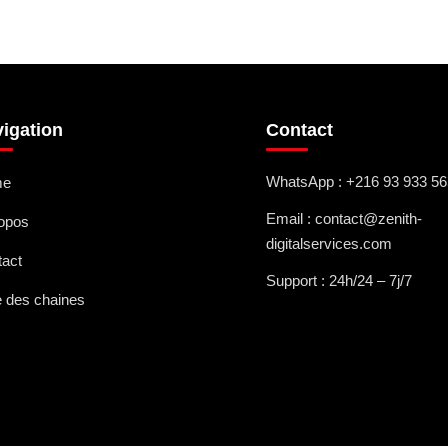
igation
Contact
WhatsApp : +216 93 933 56
me
Email : contact@zenith-
ropos
digitalservices.com
tact
Support : 24h/24 – 7j/7
e des chaines