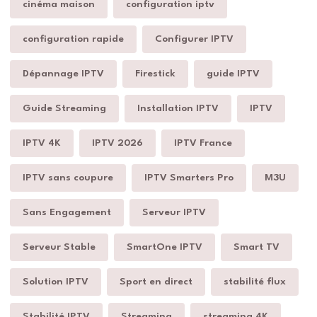
cinéma maison
configuration iptv
configuration rapide
Configurer IPTV
Dépannage IPTV
Firestick
guide IPTV
Guide Streaming
Installation IPTV
IPTV
IPTV 4K
IPTV 2026
IPTV France
IPTV sans coupure
IPTV Smarters Pro
M3U
Sans Engagement
Serveur IPTV
Serveur Stable
SmartOne IPTV
Smart TV
Solution IPTV
Sport en direct
stabilité flux
Stabilité IPTV
Streaming
streaming 4K