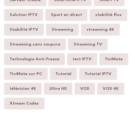
Serveur Stable
SmartOne IPTV
Smart TV
Solution IPTV
Sport en direct
stabilité flux
Stabilité IPTV
Streaming
streaming 4K
Streaming sans coupure
Streaming TV
Technologie Anti-Freeze
test IPTV
TiviMate
TiviMate sur PC
Tutoriel
Tutoriel IPTV
télévision 4K
Ultra HD
VOD
VOD 4K
Xtream Codes