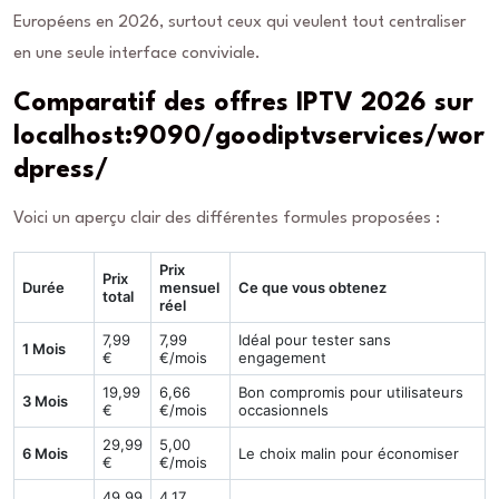
Européens en 2026, surtout ceux qui veulent tout centraliser
en une seule interface conviviale.
Comparatif des offres IPTV 2026 sur
localhost:9090/goodiptvservices/wor
dpress/
Voici un aperçu clair des différentes formules proposées :
Prix
Prix
Durée
mensuel
Ce que vous obtenez
total
réel
7,99
7,99
Idéal pour tester sans
1 Mois
€
€/mois
engagement
19,99
6,66
Bon compromis pour utilisateurs
3 Mois
€
€/mois
occasionnels
29,99
5,00
6 Mois
Le choix malin pour économiser
€
€/mois
49,99
4,17