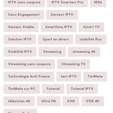
IPTV sans coupure
IPTV Smarters Pro
M3U
Sans Engagement
Serveur IPTV
Serveur Stable
SmartOne IPTV
Smart TV
Solution IPTV
Sport en direct
stabilité flux
Stabilité IPTV
Streaming
streaming 4K
Streaming sans coupure
Streaming TV
Technologie Anti-Freeze
test IPTV
TiviMate
TiviMate sur PC
Tutoriel
Tutoriel IPTV
télévision 4K
Ultra HD
VOD
VOD 4K