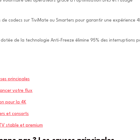
ge volontaire des opérateurs grâce à l’optimisation DNS et l’usage
es de codecs sur TiviMate ou Smarters pour garantir une expérience 4
otée de la technologie Anti-Freeze élimine 95% des interruptions p
ses principales
ancer votre flux
on pour la 4K
ers et consorts
PTV stable et premium