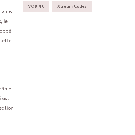
VOD 4K
Xtream Codes
e vous
, le
loppé
Cette
câble
 est
isation