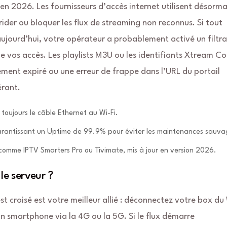
 en 2026. Les fournisseurs d’accès internet utilisent désorma
der ou bloquer les flux de streaming non reconnus. Si tout
 aujourd’hui, votre opérateur a probablement activé un filtr
de vos accès. Les playlists M3U ou les identifiants Xtream C
ement expiré ou une erreur de frappe dans l’URL du portail
érant.
z toujours le câble Ethernet au Wi-Fi.
arantissant un Uptime de 99.9% pour éviter les maintenances sauva
 comme IPTV Smarters Pro ou Tivimate, mis à jour en version 2026.
le serveur ?
st croisé est votre meilleur allié : déconnectez votre box du 
n smartphone via la 4G ou la 5G. Si le flux démarre