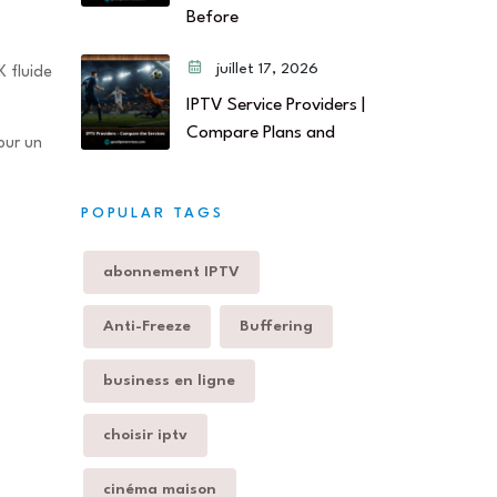
Before
juillet 17, 2026
K fluide
IPTV Service Providers |
Compare Plans and
our un
POPULAR TAGS
abonnement IPTV
Anti-Freeze
Buffering
business en ligne
choisir iptv
cinéma maison