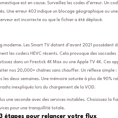
mestique est en cause. Surveillez les codes d’erreur. Un co
irés. Une erreur 403 indique un blocage géographique ou une
rveur est incorrecte ou que le fichier a été déplacé.
ming moderne. Les Smart TV datant d’avant 2021 possèdent d
ment les codecs HEVC récents. Cela provoque des saccades
stissez dans un Firestick 4K Max ou une Apple TV 4K. Ces ap
aiter nos 20,000+ chaînes sans chauffer. Un réflexe simple :
s les deux semaines. Une mémoire saturée à plus de 90% ral
rashs inexpliqués lors du chargement de la VOD.
s une seconde avec des services instables. Choisissez la fiab
vices pour une tranquillité totale.
 étapes pour relancer votre flux