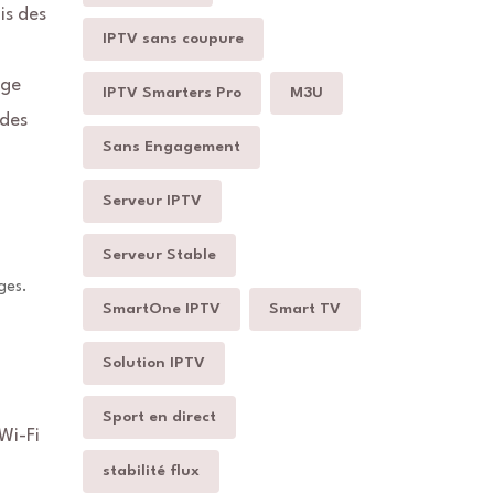
is des
IPTV sans coupure
age
IPTV Smarters Pro
M3U
odes
Sans Engagement
Serveur IPTV
Serveur Stable
ges.
SmartOne IPTV
Smart TV
Solution IPTV
Sport en direct
Wi-Fi
stabilité flux