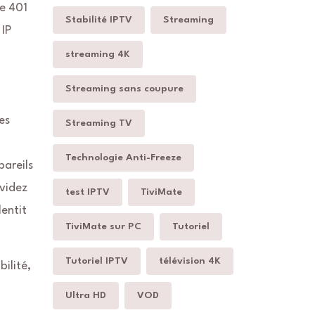
de 401
Stabilité IPTV
Streaming
 IP
streaming 4K
Streaming sans coupure
es
Streaming TV
Technologie Anti-Freeze
pareils
 videz
test IPTV
TiviMate
entit
TiviMate sur PC
Tutoriel
Tutoriel IPTV
télévision 4K
ilité,
Ultra HD
VOD