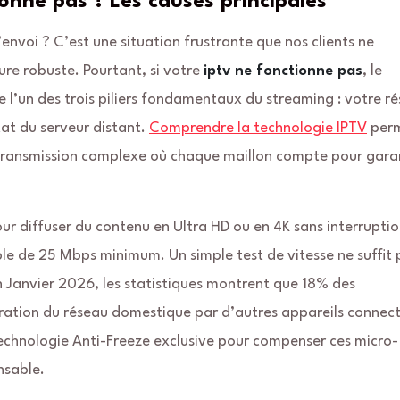
onne pas ? Les causes principales
nvoi ? C’est une situation frustrante que nos clients ne
ure robuste. Pourtant, si votre
iptv ne fonctionne pas
, le
 l’un des trois piliers fondamentaux du streaming : votre r
état du serveur distant.
Comprendre la technologie IPTV
perm
 transmission complexe où chaque maillon compte pour gara
ur diffuser du contenu en Ultra HD ou en 4K sans interruptio
le de 25 Mbps minimum. Un simple test de vitesse ne suffit 
 En Janvier 2026, les statistiques montrent que 18% des
turation du réseau domestique par d’autres appareils connec
echnologie Anti-Freeze exclusive pour compenser ces micro-
nsable.