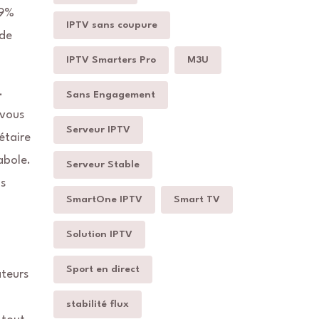
.9%
IPTV sans coupure
 de
IPTV Smarters Pro
M3U
.
Sans Engagement
 vous
Serveur IPTV
étaire
abole.
Serveur Stable
os
SmartOne IPTV
Smart TV
Solution IPTV
Sport en direct
teurs
stabilité flux