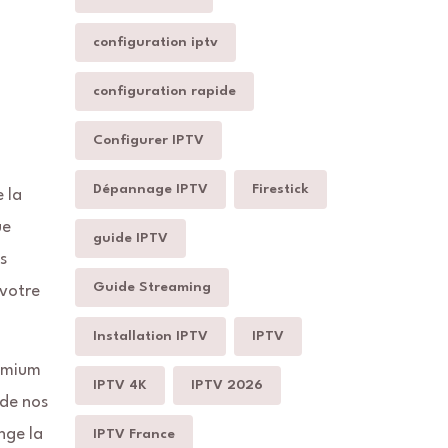
configuration iptv
configuration rapide
Configurer IPTV
Dépannage IPTV
Firestick
 la
ue
guide IPTV
s
Guide Streaming
 votre
Installation IPTV
IPTV
remium
IPTV 4K
IPTV 2026
 de nos
nge la
IPTV France