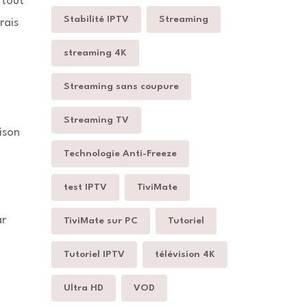
 tout
Stabilité IPTV
Streaming
rais
streaming 4K
Streaming sans coupure
Streaming TV
ison
Technologie Anti-Freeze
test IPTV
TiviMate
ar
TiviMate sur PC
Tutoriel
Tutoriel IPTV
télévision 4K
Ultra HD
VOD