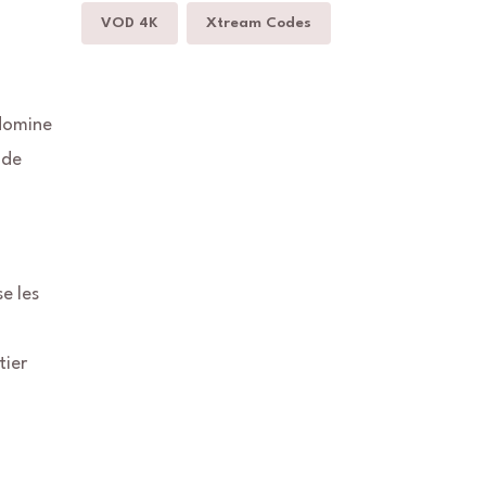
VOD 4K
Xtream Codes
 domine
 de
e les
tier