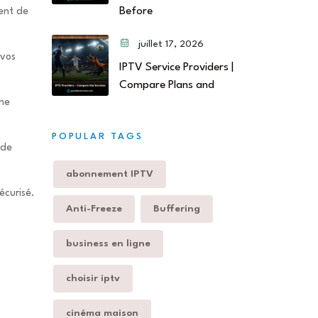
Before
ent de
juillet 17, 2026
 vos
IPTV Service Providers |
Compare Plans and
une
POPULAR TAGS
 de
abonnement IPTV
écurisé.
Anti-Freeze
Buffering
business en ligne
choisir iptv
cinéma maison