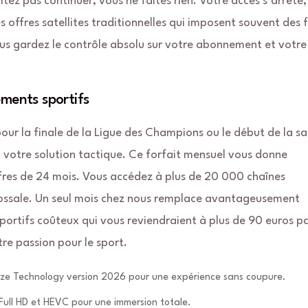
tez pas continuer, vous ne faites rien. Votre accès s’arrête,
s offres satellites traditionnelles qui imposent souvent des f
 vous gardez le contrôle absolu sur votre abonnement et votre
ements sportifs
ur la finale de la Ligue des Champions ou le début de la sa
 votre solution tactique. Ce forfait mensuel vous donne
fres de 24 mois. Vous accédez à plus de 20 000 chaînes
lossale. Un seul mois chez nous remplace avantageusement
portifs coûteux qui vous reviendraient à plus de 90 euros p
tre passion pour le sport.
eze Technology version 2026 pour une expérience sans coupure.
Full HD et HEVC pour une immersion totale.